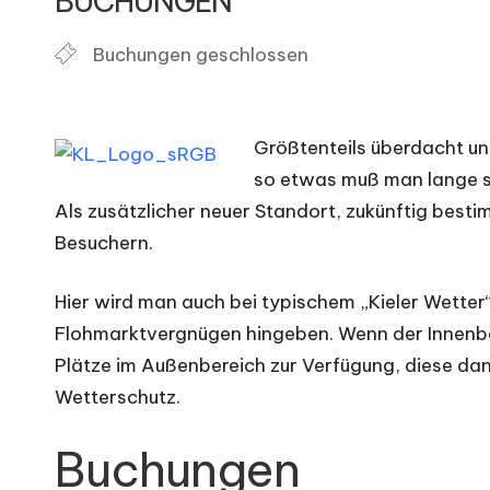
BUCHUNGEN
o
Buchungen geschlossen
h
m
Größtenteils überdacht un
ä
so etwas muß man lange 
r
Als zusätzlicher neuer Standort, zukünftig best
Besuchern.
k
t
Hier wird man auch bei typischem „Kieler Wetter
Flohmarktvergnügen hingeben. Wenn der Innenbere
e
Plätze im Außenbereich zur Verfügung, diese dan
Wetterschutz.
Buchungen