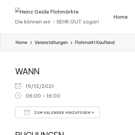
Skip
Home
H
Die können wir - SEHR GUT sogar!
to
ei
content
Home
Veranstaltungen
Flohmarkt Kaufland
n
z
WANN
G
ei
19/12/2021
06:00 - 16:00
d
e
ZUM KALENDER HINZUFÜGEN
Fl
ICS herunterladen
Google Kal