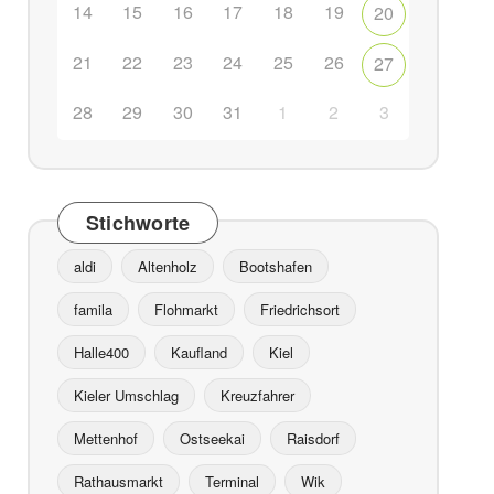
14
15
16
17
18
19
20
21
22
23
24
25
26
27
28
29
30
31
1
2
3
Stichworte
aldi
Altenholz
Bootshafen
famila
Flohmarkt
Friedrichsort
Halle400
Kaufland
Kiel
Kieler Umschlag
Kreuzfahrer
Mettenhof
Ostseekai
Raisdorf
Rathausmarkt
Terminal
Wik