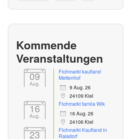
Kommende
Veranstaltungen
Flohmarkt kaufland
09
Mettenhof
Aug.
9 Aug. 26
24109 Kiel
Flohmarkt famila Wik
16
16 Aug. 26
Aug.
24106 Kiel
Flohmarkt Kaufland in
23
Raisdorf