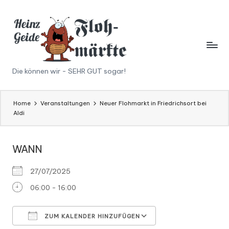
Skip
to
content
H
Die können wir - SEHR GUT sogar!
ei
n
Home
Veranstaltungen
Neuer Flohmarkt in Friedrichsort bei
Aldi
z
G
WANN
ei
27/07/2025
d
06:00 - 16:00
e
F
ZUM KALENDER HINZUFÜGEN