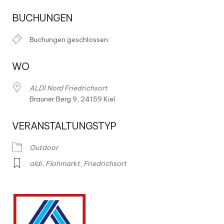
l
ICS herunterladen
Google Kalender
BUCHUNGEN
o
h
Buchungen geschlossen
m
WO
ä
r
ALDI Nord Friedrichsort
Brauner Berg 9, 24159 Kiel
k
t
VERANSTALTUNGSTYP
e
Outdoor
aldi
,
Flohmarkt
,
Friedrichsort