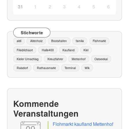
31
1
2
3
4
5
6
Stichworte
aldi
Altenholz
Bootshafen
famila
Flohmarkt
Friedrichsort
Halle400
Kaufland
Kiel
Kieler Umschlag
Kreuzfahrer
Mettenhof
Ostseekai
Raisdorf
Rathausmarkt
Terminal
Wik
Kommende
Veranstaltungen
Flohmarkt kaufland Mettenhof
09