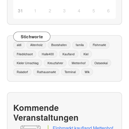
31
1
2
3
4
5
6
Stichworte
aldi
Altenholz
Bootshafen
famila
Flohmarkt
Friedrichsort
Halle400
Kaufland
Kiel
Kieler Umschlag
Kreuzfahrer
Mettenhof
Ostseekai
Raisdorf
Rathausmarkt
Terminal
Wik
Kommende
Veranstaltungen
Flohmarkt kaufland Mettenhof