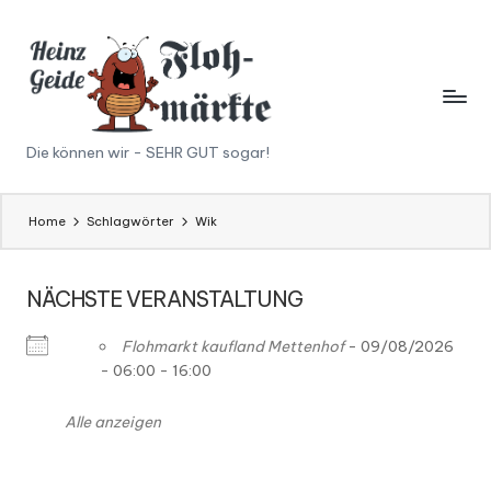
Skip
to
content
H
Die können wir - SEHR GUT sogar!
ei
n
Home
Schlagwörter
Wik
z
NÄCHSTE VERANSTALTUNG
G
ei
Flohmarkt kaufland Mettenhof
- 09/08/2026
- 06:00 - 16:00
d
e
Alle anzeigen
F