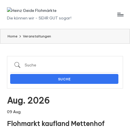
Skip
H
Die können wir - SEHR GUT sogar!
to
content
ei
n
Home
Veranstaltungen
z
G
Suche
ei
d
SUCHE
e
F
Aug. 2026
l
09
Aug.
o
Flohmarkt kaufland Mettenhof