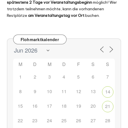
spätestens 2 Tage vor Veranstaltungsbeginn
möglich! Wer
trotzdem teilnehmen möchte, kann die vorhandenen
Restplätze
am Veranstaltungstag vor Ort
buchen.
Flohmarktkalender
M
D
M
D
F
S
S
1
2
3
4
5
6
7
8
9
10
11
12
13
14
15
16
17
18
19
20
21
22
23
24
25
26
27
28