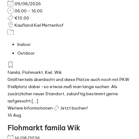
h
09/08/2026
m
06:00 - 16:00
€10,00
ä
Kaufland Kiel Mettenhof
r
k
Indoor
t
Outdoor
e
famila
,
Flohmarkt
,
Kiel
,
Wik
Größtenteils überdacht und diese Plätze auch noch mit PKW
Stellplatz dabei -so etwas muß man lange suchen. Als
zusätzlicher neuer Standort, zukünftig bestimmt gerne
aufgesucht [...]
Weitere Informationen
Jetzt buchen!
16
Aug.
Flohmarkt famila Wik
16/08/2026