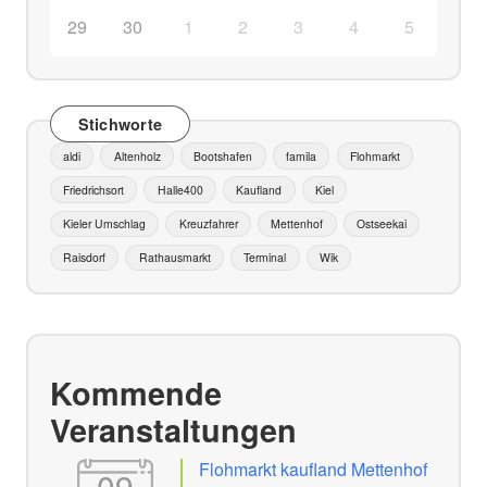
29
30
1
2
3
4
5
Stichworte
aldi
Altenholz
Bootshafen
famila
Flohmarkt
Friedrichsort
Halle400
Kaufland
Kiel
Kieler Umschlag
Kreuzfahrer
Mettenhof
Ostseekai
Raisdorf
Rathausmarkt
Terminal
Wik
Kommende
Veranstaltungen
Flohmarkt kaufland Mettenhof
09