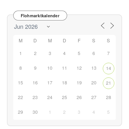
E
-
M
Flohmarktkalender
a
i
l
-
M
D
M
D
F
S
S
A
d
1
2
3
4
5
6
7
r
e
s
8
9
10
11
12
13
14
s
e
15
16
17
18
19
20
21
22
23
24
25
26
27
28
29
30
1
2
3
4
5