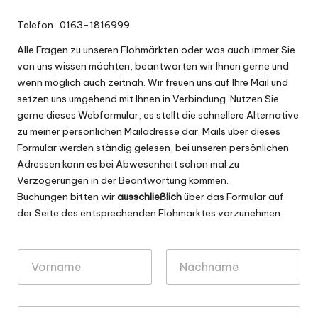
h
m
Telefon
0163-1816999
ä
Alle Fragen zu unseren Flohmärkten oder was auch immer Sie
von uns wissen möchten, beantworten wir Ihnen gerne und
r
wenn möglich auch zeitnah. Wir freuen uns auf Ihre Mail und
k
setzen uns umgehend mit Ihnen in Verbindung. Nutzen Sie
gerne dieses Webformular, es stellt die schnellere Alternative
t
zu meiner persönlichen Mailadresse dar. Mails über dieses
e
Formular werden ständig gelesen, bei unseren persönlichen
Adressen kann es bei Abwesenheit schon mal zu
Verzögerungen in der Beantwortung kommen.
Buchungen bitten wir
ausschließlich
über das Formular auf
der Seite des entsprechenden Flohmarktes vorzunehmen.
N
a
m
Vorname
Nachname
e
*
E