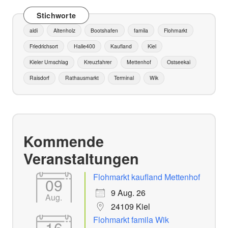
Stichworte
aldi
Altenholz
Bootshafen
famila
Flohmarkt
Friedrichsort
Halle400
Kaufland
Kiel
Kieler Umschlag
Kreuzfahrer
Mettenhof
Ostseekai
Raisdorf
Rathausmarkt
Terminal
Wik
Kommende
Veranstaltungen
Flohmarkt kaufland Mettenhof
09
9 Aug. 26
Aug.
24109 Kiel
Flohmarkt famila Wik
16