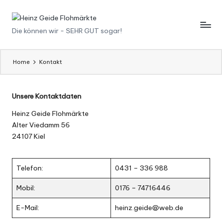
Skip
H
Die können wir - SEHR GUT sogar!
to
content
ei
n
Home
Kontakt
z
G
Unsere Kontaktdaten
ei
Heinz Geide Flohmärkte
Alter Viedamm 56
d
24107 Kiel
e
F
Telefon:
0431 – 336 988
l
Mobil:
0176 – 74716446
o
E-Mail:
heinz.geide@web.de