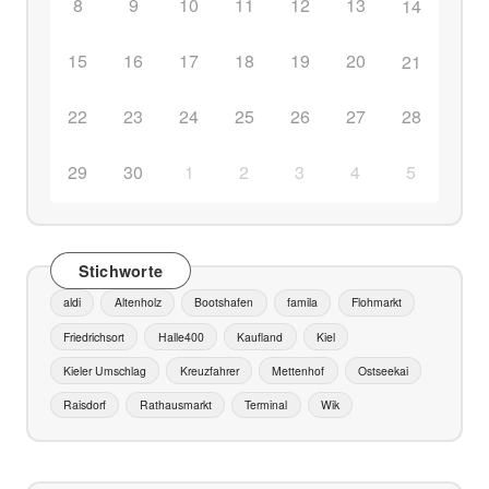
h
8
9
10
11
12
13
14
m
15
16
17
18
19
20
21
ä
r
22
23
24
25
26
27
28
k
29
30
1
2
3
4
5
t
e
Stichworte
aldi
Altenholz
Bootshafen
famila
Flohmarkt
Friedrichsort
Halle400
Kaufland
Kiel
Kieler Umschlag
Kreuzfahrer
Mettenhof
Ostseekai
Raisdorf
Rathausmarkt
Terminal
Wik