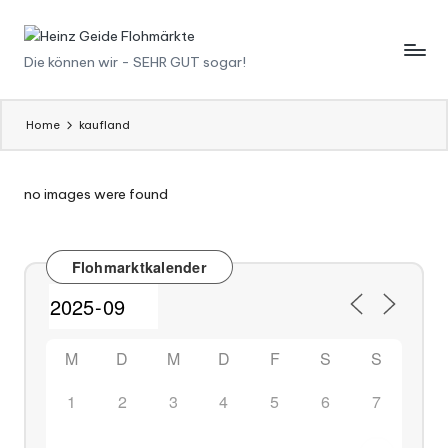
Skip
H
Die können wir - SEHR GUT sogar!
to
content
ei
n
Home
kaufland
z
G
no images were found
ei
d
Flohmarktkalender
e
F
M
D
M
D
F
S
S
l
1
2
3
4
5
6
7
o