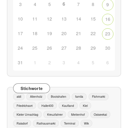
6
3
4
5
7
8
9
10
11
12
13
14
15
16
17
18
19
20
21
22
23
24
25
26
27
28
29
30
31
1
2
3
4
5
6
Stichworte
aldi
Altenholz
Bootshafen
famila
Flohmarkt
Friedrichsort
Halle400
Kaufland
Kiel
Kieler Umschlag
Kreuzfahrer
Mettenhof
Ostseekai
Raisdorf
Rathausmarkt
Terminal
Wik