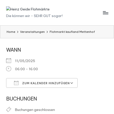
Skip
H
Die können wir - SEHR GUT sogar!
to
content
ei
n
Home
Veranstaltungen
Flohmarkt kaufland Mettenhof
z
WANN
G
ei
11/05/2025
d
06:00 - 16:00
e
ZUM KALENDER HINZUFÜGEN
F
ICS herunterladen
Google Kalender
l
BUCHUNGEN
o
Buchungen geschlossen