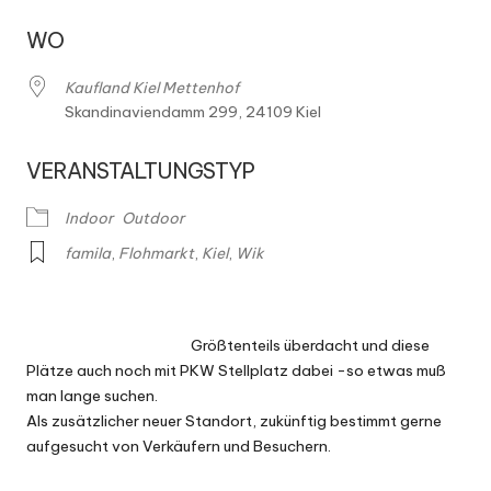
h
m
WO
ä
Kaufland Kiel Mettenhof
r
Skandinaviendamm 299, 24109 Kiel
k
VERANSTALTUNGSTYP
t
Indoor
Outdoor
e
famila
,
Flohmarkt
,
Kiel
,
Wik
Größtenteils überdacht und diese
Plätze auch noch mit PKW Stellplatz dabei -so etwas muß
man lange suchen.
Als zusätzlicher neuer Standort, zukünftig bestimmt gerne
aufgesucht von Verkäufern und Besuchern.