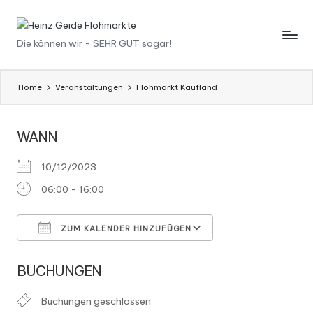
Skip
H
Die können wir - SEHR GUT sogar!
to
content
ei
n
Home
Veranstaltungen
Flohmarkt Kaufland
z
WANN
G
ei
10/12/2023
d
06:00 - 16:00
e
ZUM KALENDER HINZUFÜGEN
F
ICS herunterladen
Google Kalender
l
BUCHUNGEN
o
Buchungen geschlossen