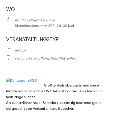
h
m
WO
ä
Kaufland Kiel Mettenhof
r
Skandinaviendamm 299, 24109 Kiel
k
VERANSTALTUNGSTYP
t
Indoor
e
Flohmarkt
,
Kaufland
,
Kiel
,
Mettenhof
Größtenteils überdacht und diese
Plätze auch noch mit PKW Stellplatz dabei -so etwas muß
man lange suchen.
Als zusätzlicher neuer Standort, zukünftig bestimmt gerne
aufgesucht von Verkäufern und Besuchern.