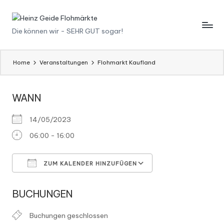
Skip
H
Die können wir - SEHR GUT sogar!
to
content
ei
n
Home
Veranstaltungen
Flohmarkt Kaufland
z
WANN
G
ei
14/05/2023
d
06:00 - 16:00
e
ZUM KALENDER HINZUFÜGEN
F
ICS herunterladen
Google Kalender
l
BUCHUNGEN
o
Buchungen geschlossen