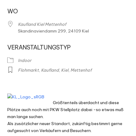
h
m
WO
ä
Kaufland Kiel Mettenhof
r
Skandinaviendamm 299, 24109 Kiel
k
VERANSTALTUNGSTYP
t
Indoor
e
Flohmarkt
,
Kaufland
,
Kiel
,
Mettenhof
Größtenteils überdacht und diese
Plätze auch noch mit PKW Stellplatz dabei -so etwas muß
man lange suchen.
Als zusätzlicher neuer Standort, zukünftig bestimmt gerne
aufgesucht von Verkäufern und Besuchern.