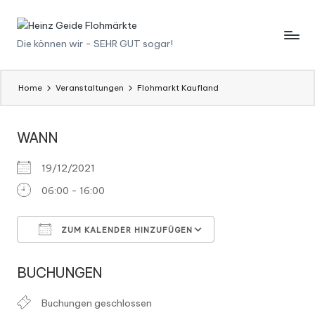
Skip
H
Die können wir - SEHR GUT sogar!
to
content
ei
n
Home
Veranstaltungen
Flohmarkt Kaufland
z
WANN
G
ei
19/12/2021
d
06:00 - 16:00
e
ZUM KALENDER HINZUFÜGEN
F
ICS herunterladen
Google Kalender
l
BUCHUNGEN
o
Buchungen geschlossen