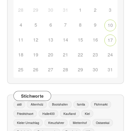
28
29
30
31
1
2
3
4
5
6
7
8
9
10
11
12
13
14
15
16
17
18
19
20
21
22
23
24
25
26
27
28
29
30
31
Stichworte
aldi
Altenholz
Bootshafen
famila
Flohmarkt
Friedrichsort
Halle400
Kaufland
Kiel
Kieler Umschlag
Kreuzfahrer
Mettenhof
Ostseekai