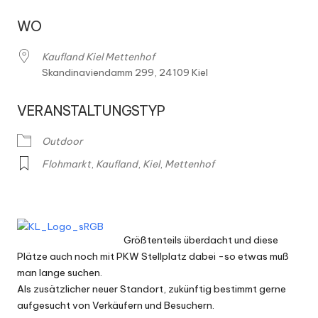
h
m
WO
ä
Kaufland Kiel Mettenhof
r
Skandinaviendamm 299, 24109 Kiel
k
VERANSTALTUNGSTYP
t
Outdoor
e
Flohmarkt
,
Kaufland
,
Kiel
,
Mettenhof
Größtenteils überdacht und diese
Plätze auch noch mit PKW Stellplatz dabei -so etwas muß
man lange suchen.
Als zusätzlicher neuer Standort, zukünftig bestimmt gerne
aufgesucht von Verkäufern und Besuchern.