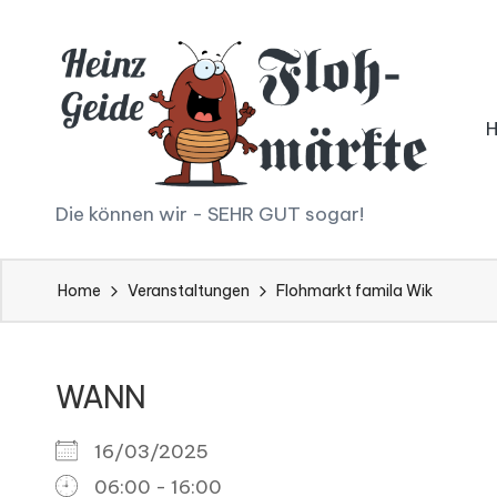
Skip
to
content
H
Die können wir - SEHR GUT sogar!
ei
Home
Veranstaltungen
Flohmarkt famila Wik
n
z
WANN
G
ei
16/03/2025
06:00 - 16:00