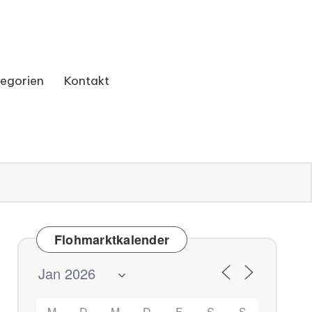
egorien
Kontakt
Flohmarktkalender
M
D
M
D
F
S
S