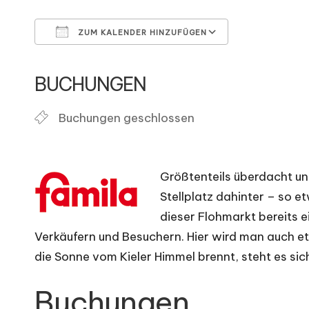
d
e
ZUM KALENDER HINZUFÜGEN
Fl
ICS herunterladen
Google Kal
BUCHUNGEN
o
Buchungen geschlossen
h
m
Größtenteils überdacht u
ä
Stellplatz dahinter – so e
r
dieser Flohmarkt bereits e
Verkäufern und Besuchern. Hier wird man auch e
k
die Sonne vom Kieler Himmel brennt, steht es s
t
Buchungen