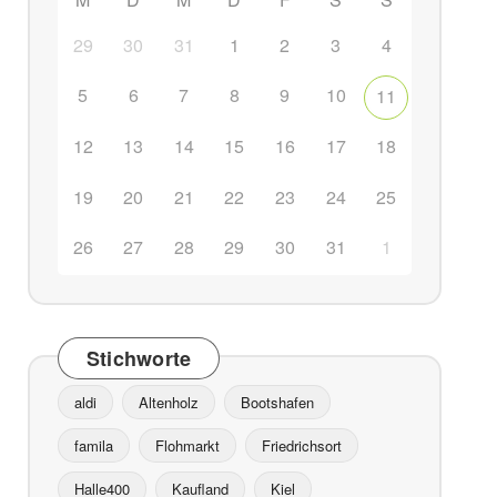
29
30
31
1
2
3
4
5
6
7
8
9
10
11
ffice 365
Outlook Live
12
13
14
15
16
17
18
19
20
21
22
23
24
25
26
27
28
29
30
31
1
Stichworte
aldi
Altenholz
Bootshafen
famila
Flohmarkt
Friedrichsort
Halle400
Kaufland
Kiel