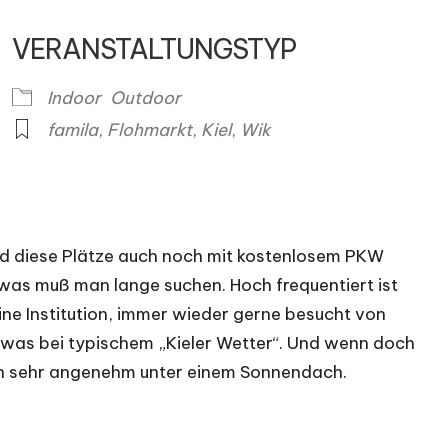
VERANSTALTUNGSTYP
ender
iCalendar
O
Indoor
Outdoor
famila
,
Flohmarkt
,
Kiel
,
Wik
nd diese Plätze auch noch mit kostenlosem PKW
twas muß man lange suchen. Hoch frequentiert ist
ine Institution, immer wieder gerne besucht von
twas bei typischem „Kieler Wetter“. Und wenn doch
ich sehr angenehm unter einem Sonnendach.