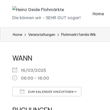
Skip
Home
H
Die können wir - SEHR GUT sogar!
to
ei
content
Home
Veranstaltungen
Flohmarkt famila Wik
n
z
WANN
G
ei
16/03/2025
06:00 - 16:00
d
e
ZUM KALENDER HINZUFÜGEN
Fl
ICS herunterladen
Google Kal