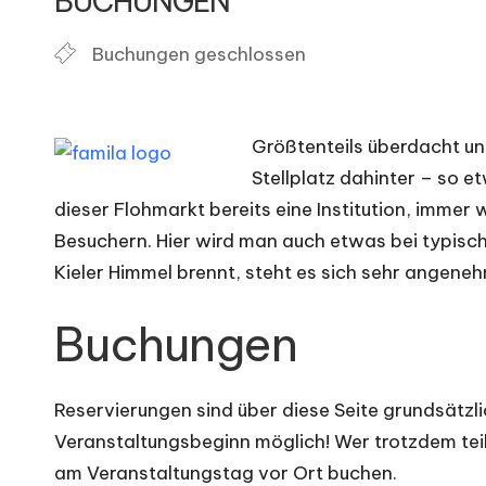
BUCHUNGEN
o
Buchungen geschlossen
h
m
Größtenteils überdacht u
ä
Stellplatz dahinter – so e
r
dieser Flohmarkt bereits eine Institution, immer
Besuchern. Hier wird man auch etwas bei typisc
k
Kieler Himmel brennt, steht es sich sehr angen
t
Buchungen
e
Reservierungen sind über diese Seite grundsätzli
Veranstaltungsbeginn möglich! Wer trotzdem te
am Veranstaltungstag vor Ort buchen.