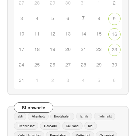
27
28
29
30
31
1
2
7
3
4
5
6
8
9
10
11
12
13
14
15
16
17
18
19
20
21
22
23
24
25
26
27
28
29
30
31
1
2
3
4
5
6
Stichworte
aldi
Altenholz
Bootshafen
famila
Flohmarkt
Friedrichsort
Halle400
Kaufland
Kiel
Kieler Umschlag
Kreuzfahrer
Mettenhof
Ostseekai