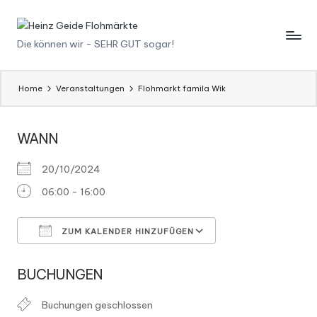
Skip
H
Die können wir - SEHR GUT sogar!
to
content
ei
n
Home
Veranstaltungen
Flohmarkt famila Wik
z
WANN
G
ei
20/10/2024
d
06:00 - 16:00
e
ZUM KALENDER HINZUFÜGEN
F
ICS herunterladen
Google Kalender
l
BUCHUNGEN
o
Buchungen geschlossen