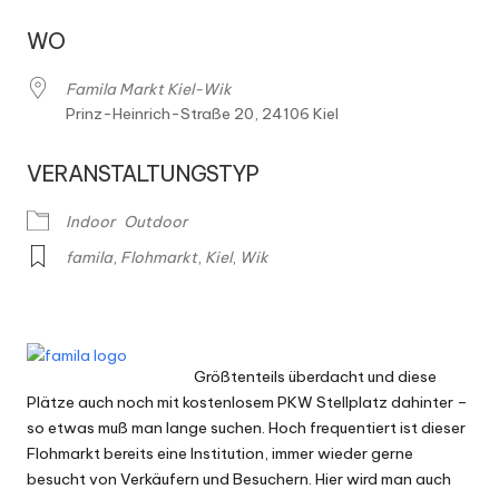
h
m
WO
ä
Famila Markt Kiel-Wik
r
Prinz-Heinrich-Straße 20, 24106 Kiel
k
VERANSTALTUNGSTYP
t
Indoor
Outdoor
e
famila
,
Flohmarkt
,
Kiel
,
Wik
Größtenteils überdacht und diese
Plätze auch noch mit kostenlosem PKW Stellplatz dahinter –
so etwas muß man lange suchen. Hoch frequentiert ist dieser
Flohmarkt bereits eine Institution, immer wieder gerne
besucht von Verkäufern und Besuchern. Hier wird man auch