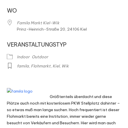
h
m
WO
ä
Famila Markt Kiel-Wik
r
Prinz-Heinrich-Straße 20, 24106 Kiel
k
VERANSTALTUNGSTYP
t
Indoor
Outdoor
e
famila
,
Flohmarkt
,
Kiel
,
Wik
Größtenteils überdacht und diese
Plätze auch noch mit kostenlosem PKW Stellplatz dahinter –
so etwas muß man lange suchen. Hoch frequentiert ist dieser
Flohmarkt bereits eine Institution, immer wieder gerne
besucht von Verkäufern und Besuchern. Hier wird man auch