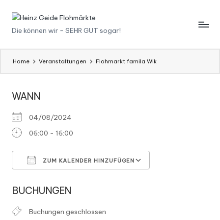
Skip
H
Die können wir - SEHR GUT sogar!
to
content
ei
n
Home
Veranstaltungen
Flohmarkt famila Wik
z
WANN
G
ei
04/08/2024
d
06:00 - 16:00
e
ZUM KALENDER HINZUFÜGEN
F
ICS herunterladen
Google Kalender
l
BUCHUNGEN
o
Buchungen geschlossen