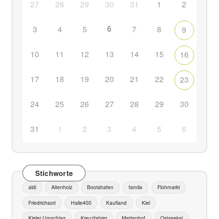
27
28
29
30
31
1
2
6
3
4
5
7
8
9
10
11
12
13
14
15
16
17
18
19
20
21
22
23
24
25
26
27
28
29
30
31
1
2
3
4
5
6
Stichworte
aldi
Altenholz
Bootshafen
famila
Flohmarkt
Friedrichsort
Halle400
Kaufland
Kiel
Kieler Umschlag
Kreuzfahrer
Mettenhof
Ostseekai