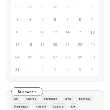
27
28
29
30
31
1
2
7
3
4
5
6
8
9
10
11
12
13
14
15
16
17
18
19
20
21
22
23
24
25
26
27
28
29
30
31
1
2
3
4
5
6
Stichworte
aldi
Altenholz
Bootshafen
famila
Flohmarkt
Friedrichsort
Halle400
Kaufland
Kiel