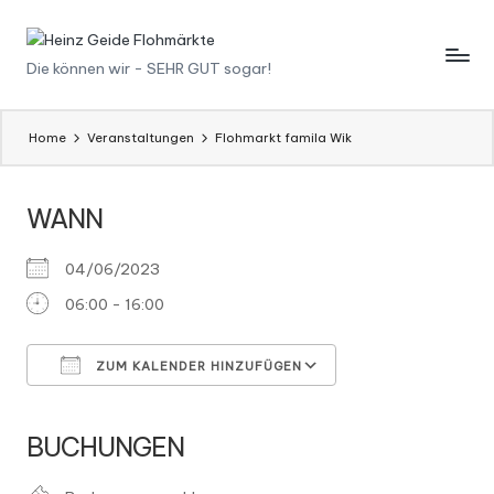
Skip
H
Die können wir - SEHR GUT sogar!
to
content
ei
n
Home
Veranstaltungen
Flohmarkt famila Wik
z
WANN
G
ei
04/06/2023
d
06:00 - 16:00
e
F
ZUM KALENDER HINZUFÜGEN
l
ICS herunterladen
Google Kalender
iCalendar
Office 365
Outlook Live
BUCHUNGEN
o