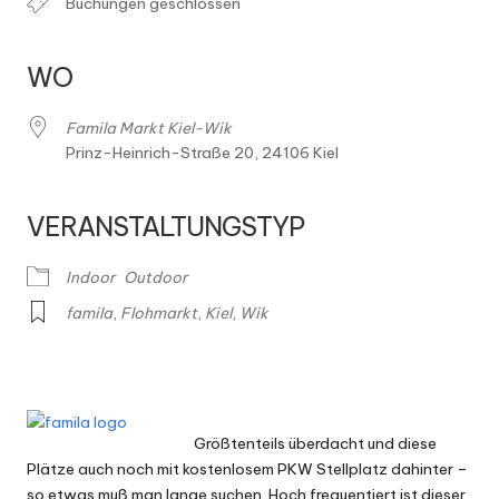
h
Buchungen geschlossen
m
ä
WO
r
Famila Markt Kiel-Wik
k
Prinz-Heinrich-Straße 20, 24106 Kiel
t
VERANSTALTUNGSTYP
e
Indoor
Outdoor
famila
,
Flohmarkt
,
Kiel
,
Wik
Größtenteils überdacht und diese
Plätze auch noch mit kostenlosem PKW Stellplatz dahinter –
so etwas muß man lange suchen. Hoch frequentiert ist dieser