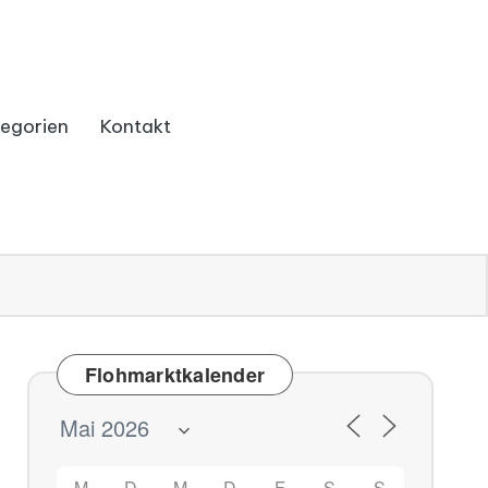
egorien
Kontakt
Flohmarktkalender
M
D
M
D
F
S
S