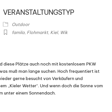
VERANSTALTUNGSTYP
ender
iCalendar
O
Outdoor
famila
,
Flohmarkt
,
Kiel
,
Wik
nd diese Plätze auch noch mit kostenlosem PKW
twas muß man lange suchen. Hoch frequentiert ist
 wieder gerne besucht von Verkäufern und
hem „Kieler Wetter“. Und wenn doch die Sonne vom
ehm unter einem Sonnendach.