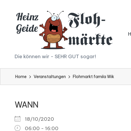
Skip
to
content
H
Die können wir - SEHR GUT sogar!
ei
Home
Veranstaltungen
Flohmarkt famila Wik
n
z
WANN
G
ei
18/10/2020
06:00 - 16:00