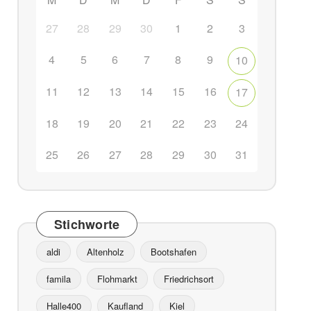
27
28
29
30
1
2
3
4
5
6
7
8
9
10
ffice 365
Outlook Live
11
12
13
14
15
16
17
18
19
20
21
22
23
24
25
26
27
28
29
30
31
Stichworte
aldi
Altenholz
Bootshafen
famila
Flohmarkt
Friedrichsort
Halle400
Kaufland
Kiel