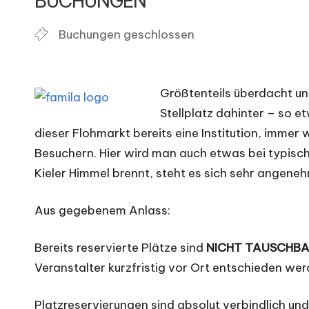
BUCHUNGEN
o
Buchungen geschlossen
h
m
Größtenteils überdacht u
ä
Stellplatz dahinter – so e
r
dieser Flohmarkt bereits eine Institution, immer
Besuchern. Hier wird man auch etwas bei typisc
k
Kieler Himmel brennt, steht es sich sehr angen
t
Aus gegebenem Anlass:
e
Bereits reservierte Plätze sind
NICHT TAUSCHBA
Veranstalter kurzfristig vor Ort entschieden wer
Platzreservierungen sind absolut verbindlich un