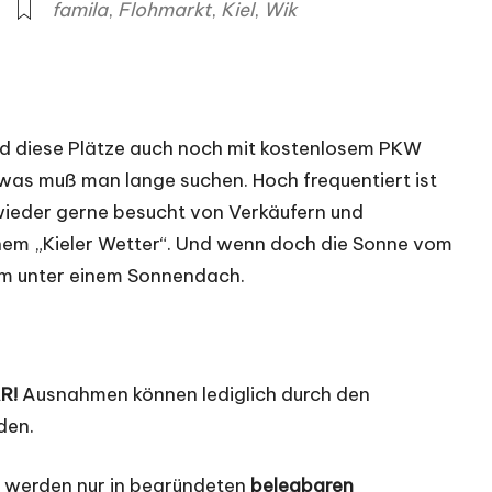
famila
,
Flohmarkt
,
Kiel
,
Wik
nd diese Plätze auch noch mit kostenlosem PKW
twas muß man lange suchen. Hoch frequentiert ist
 wieder gerne besucht von Verkäufern und
hem „Kieler Wetter“. Und wenn doch die Sonne vom
ehm unter einem Sonnendach.
R!
Ausnahmen können lediglich durch den
den.
d werden nur in begründeten
belegbaren