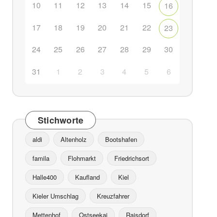
10
11
12
13
14
15
16
17
18
19
20
21
22
23
24
25
26
27
28
29
30
31
1
2
3
4
5
6
Stichworte
aldi
Altenholz
Bootshafen
famila
Flohmarkt
Friedrichsort
Halle400
Kaufland
Kiel
Kieler Umschlag
Kreuzfahrer
Mettenhof
Ostseekai
Raisdorf