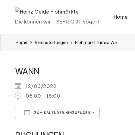
Skip
Home
H
Die können wir - SEHR GUT sogar!
to
ei
content
Home
Veranstaltungen
Flohmarkt famila Wik
n
z
WANN
G
ei
12/06/2022
06:00 - 16:00
d
e
ZUM KALENDER HINZUFÜGEN
Fl
ICS herunterladen
Google Kal