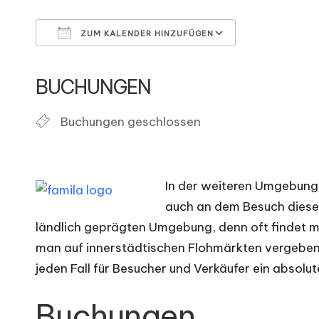
d
e
ZUM KALENDER HINZUFÜGEN
Fl
ICS herunterladen
Google Kal
BUCHUNGEN
o
Buchungen geschlossen
h
m
In der weiteren Umgebung 
ä
auch an dem Besuch dieses
r
ländlich geprägten Umgebung, denn oft findet 
man auf innerstädtischen Flohmärkten vergebens
k
jeden Fall für Besucher und Verkäufer ein absolu
t
Buchungen