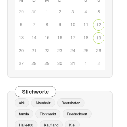
29
30
1
2
3
4
5
6
7
8
9
10
11
12
ffice 365
Outlook Live
13
14
15
16
17
18
19
20
21
22
23
24
25
26
27
28
29
30
31
1
2
Stichworte
aldi
Altenholz
Bootshafen
famila
Flohmarkt
Friedrichsort
Halle400
Kaufland
Kiel