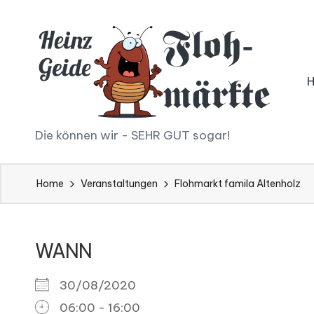
Skip
to
content
H
Die können wir - SEHR GUT sogar!
ei
Home
Veranstaltungen
Flohmarkt famila Altenholz
n
z
WANN
G
ei
30/08/2020
06:00 - 16:00