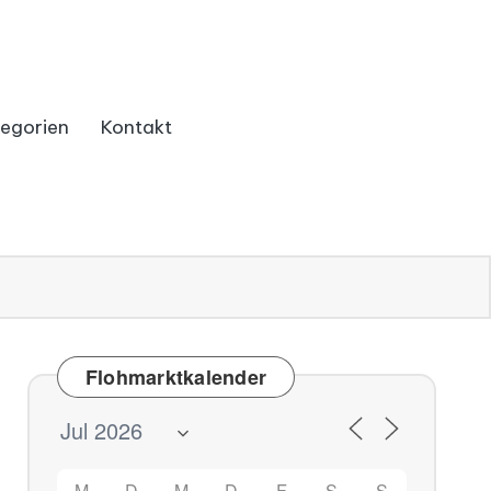
egorien
Kontakt
Flohmarktkalender
M
D
M
D
F
S
S