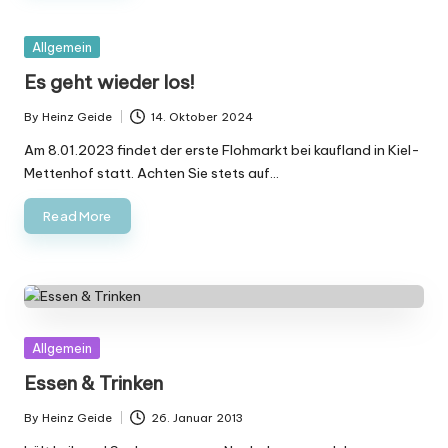
h
m
Posted
Allgemein
ä
in
Es geht wieder los!
r
By
Heinz Geide
14. Oktober 2024
Posted
k
by
Am 8.01.2023 findet der erste Flohmarkt bei kaufland in Kiel-
t
Mettenhof statt. Achten Sie stets auf…
e
Read More
Posted
Allgemein
in
Essen & Trinken
By
Heinz Geide
26. Januar 2013
Posted
by