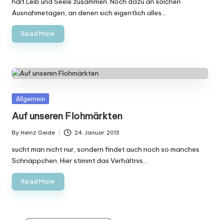
hält Leib und Seele zusammen. Noch dazu an solchen
Ausnahmetagen, an denen sich eigentlich alles…
Read More
Posted
Allgemein
in
Auf unseren Flohmärkten
By
Heinz Geide
24. Januar 2013
Posted
by
sucht man nicht nur, sondern findet auch noch so manches
Schnäppchen. Hier stimmt das Verhältnis…
Read More