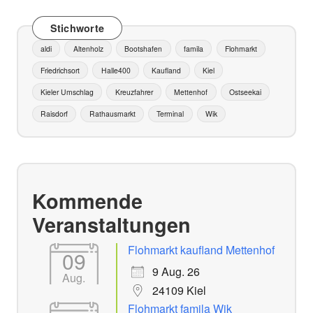
Stichworte
aldi
Altenholz
Bootshafen
famila
Flohmarkt
Friedrichsort
Halle400
Kaufland
Kiel
Kieler Umschlag
Kreuzfahrer
Mettenhof
Ostseekai
Raisdorf
Rathausmarkt
Terminal
Wik
Kommende
Veranstaltungen
Flohmarkt kaufland Mettenhof
09
9 Aug. 26
Aug.
24109 Kiel
Flohmarkt famila Wik