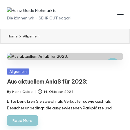
Skip
H
Die können wir - SEHR GUT sogar!
to
content
ei
n
Home
Allgemein
z
G
ei
Posted
Allgemein
d
in
Aus aktuellem Anlaß für 2023:
e
By
Heinz Geide
14. Oktober 2024
Posted
F
by
Bitte benutzen Sie sowohl als Verkäufer sowie auch als
l
Besucher unbedingt die ausgewiesenen Parkplätze und…
o
Read More